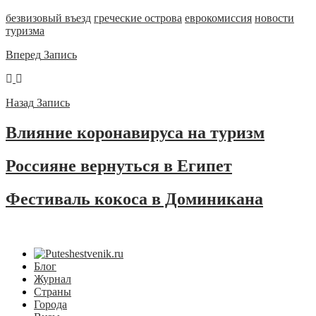
безвизовый въезд
греческие острова
еврокомиссия
новости
туризма
Вперед
Запись
Назад
Запись
Влияние коронавируса на туризм
Россияне вернуться в Египет
Фестиваль кокоса в Доминикана
Блог
Журнал
Страны
Города