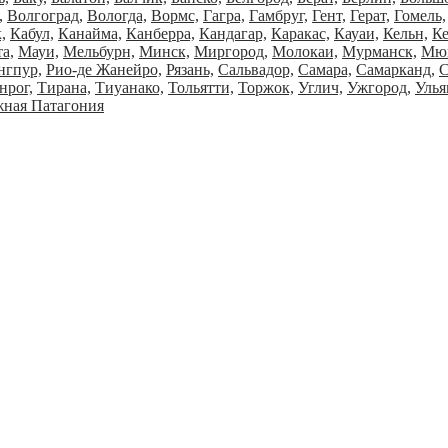
,
Волгоград,
Вологда,
Вормс,
Гагра,
Гамбруг,
Гент,
Герат,
Гомель,
,
Кабул,
Канайма,
Канберра,
Кандагар,
Каракас,
Кауаи,
Кельн,
К
а,
Мауи,
Мельбурн,
Минск,
Миргород,
Молокаи,
Мурманск,
Мюн
нгпур,
Рио-де Жанейро,
Рязань,
Сальвадор,
Самара,
Самарканд,
С
нрог,
Тирана,
Тиуанако,
Тольятти,
Торжок,
Углич,
Ужгород,
Улья
ная Патагония