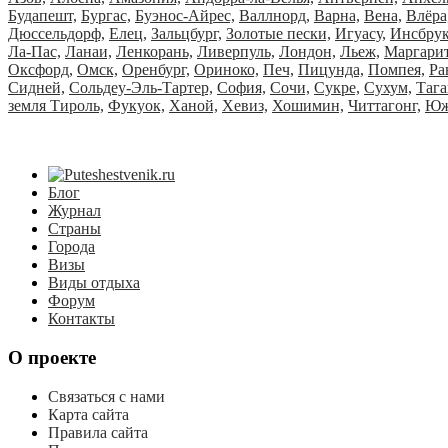
Будапешт,
Бургас,
Буэнос-Айрес,
Валлнорд,
Варна,
Вена,
Влёра
Дюссельдорф,
Елец,
Зальцбург,
Золотые пески,
Игуасу,
Инсбрук
Ла-Пас,
Ланаи,
Ленкорань,
Ливерпуль,
Лондон,
Льеж,
Маргарит
Оксфорд,
Омск,
Оренбург,
Ориноко,
Печ,
Пицунда,
Помпея,
Ра
Сидней,
Сольдеу-Эль-Тартер,
София,
Сочи,
Сукре,
Сухум,
Тага
земля Тироль,
Фукуок,
Ханой,
Хевиз,
Хошимин,
Читтагонг,
Юж
Блог
Журнал
Страны
Города
Визы
Виды отдыха
Форум
Контакты
О проекте
Связаться с нами
Карта сайта
Правила сайта