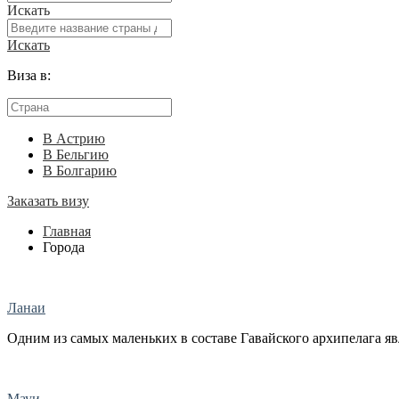
Искать
Искать
Виза в:
В Астрию
В Бельгию
В Болгарию
Заказать визу
Главная
Города
Ланаи
Одним из самых маленьких в составе Гавайского архипелага явля
Мауи