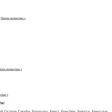
.
Читать полностью »
тать полностью »
стью »
ём:
й Остров Гавайи,
Бразилиа,
Брест,
Брисбен,
Брюгге,
Брюссель,