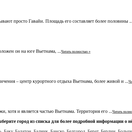
ывают просто Гавайи. Площадь его составляет более половины ..
ложен он на юге Вьетнама, ...
Читать полностью »
ения – центр курортного отдыха Вьетнама, более живой и ...
Чи
, хотя и является частью Вьетнама. Территория его ...
Читать полно
берите город из списка для более подробной информации о н
ь,
Баку,
Балатон,
Балчик,
Банско,
Белгород,
Берат,
Берлин,
Большо