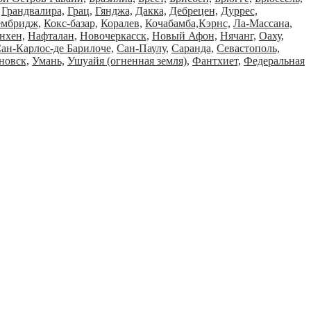
Грандвалира,
Грац,
Гянджа,
Дакка,
Дебрецен,
Дуррес,
ембридж,
Кокс-базар,
Коралев,
Кочабамба,
Кэрнс,
Ла-Массана,
хен,
Нафталан,
Новочеркасск,
Новый Афон,
Нячанг,
Оаху,
ан-Карлос-де Барилоче,
Сан-Паулу,
Саранда,
Севастополь,
новск,
Умань,
Ушуайя (огненная земля),
Фантхиет,
Федеральная