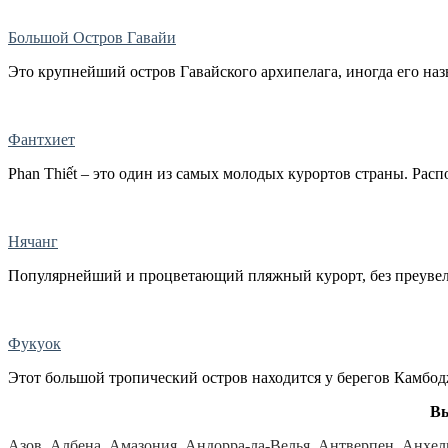
Большой Остров Гавайи
Это крупнейший остров Гавайского архипелага, иногда его наз
Фантхиет
Phan Thiết – это один из самых молодых курортов страны. Распо
Нячанг
Популярнейший и процветающий пляжный курорт, без преувелич
Фукуок
Этот большой тропический остров находится у берегов Камбоджи
Вы
Азов,
Албена,
Амазония,
Андорра-ла-Велья,
Антверпен,
Анхел