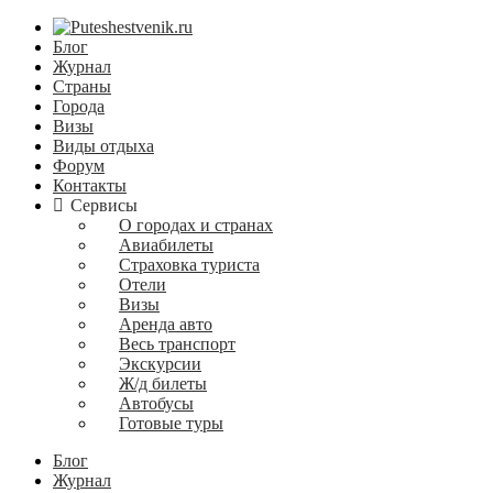
Блог
Журнал
Страны
Города
Визы
Виды отдыха
Форум
Контакты
Сервисы
О городах и странах
Авиабилеты
Страховка туриста
Отели
Визы
Аренда авто
Весь транспорт
Экскурсии
Ж/д билеты
Автобусы
Готовые туры
Блог
Журнал