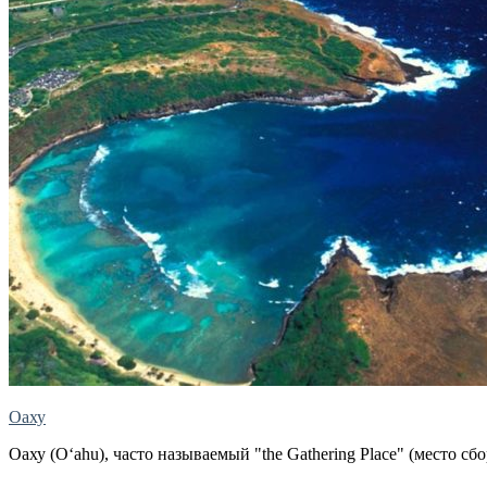
Оаху
Оаху (Oʻahu), часто называемый "the Gathering Place" (место сб