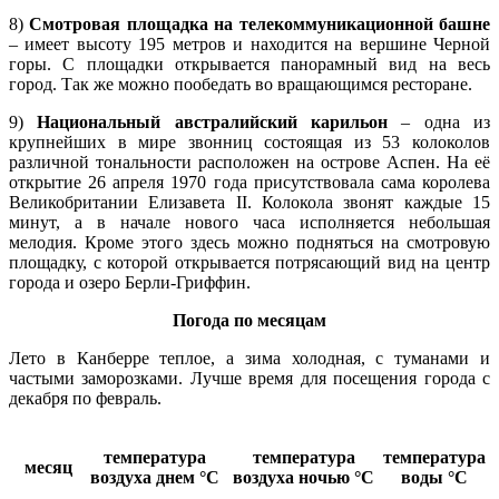
8)
Смотровая площадка на телекоммуникационной башне
– имеет высоту 195 метров и находится на вершине Черной
горы. С площадки открывается панорамный вид на весь
город. Так же можно пообедать во вращающимся ресторане.
9)
Национальный австралийский карильон
– одна из
крупнейших в мире звонниц состоящая из 53 колоколов
различной тональности расположен на острове Аспен. На её
открытие 26 апреля 1970 года присутствовала сама королева
Великобритании Елизавета II. Колокола звонят каждые 15
минут, а в начале нового часа исполняется небольшая
мелодия. Кроме этого здесь можно подняться на смотровую
площадку, с которой открывается потрясающий вид на центр
города и озеро Берли-Гриффин.
Погода по месяцам
Лето в Канберре теплое, а зима холодная, с туманами и
частыми заморозками. Лучше время для посещения города с
декабря по февраль.
температура
температура
температура
месяц
воздуха днем
°C
воздуха ночью
°C
воды
°C