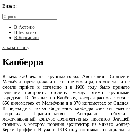
Виза в:
В Астрию
В Бельгию
В Болгарию
Заказать визу
Канберра
В начале 20 века два крупных города Австралии – Сидней и
Мельбурн претендовали на звание столицы, но они так и не
смогли прийти к согласию и в 1908 году было принято
решение построить столицу между этими крупными
городами. Выбор пал на Канберру, которая располагается в
650 километрах от Мельбурна и в 370 километрах от Сиднея.
В переводе с языка аборигенов канберра означает «место
встречи». Правительство Австралии объявила
международный конкурс архитектурных проектов будущей
столицы, в котором победил архитектор из Чикаго Уолтер
Берли Гриффин. И уже в 1913 году состоялась официальная