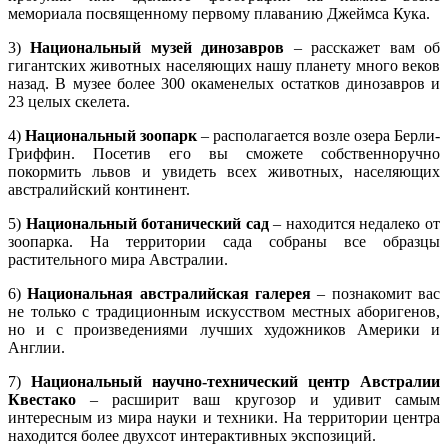
мемориала посвященному первому плаванию Джеймса Кука.
3)
Национальный музей динозавров
– расскажет вам об
гигантских животных населяющих нашу планету много веков
назад. В музее более 300 окаменелых остатков динозавров и
23 целых скелета.
4)
Национальный зоопарк
– располагается возле озера Берли-
Гриффин. Посетив его вы сможете собственноручно
покормить львов и увидеть всех животных, населяющих
австралийский континент.
5)
Национальный ботанический сад
– находится недалеко от
зоопарка. На территории сада собраны все образцы
растительного мира Австралии.
6)
Национальная австралийская галерея
– познакомит вас
не только с традиционным искусством местных аборигенов,
но и с произведениями лучших художников Америки и
Англии.
7)
Национальный научно-технический центр Австралии
Квестако
– расширит ваш кругозор и удивит самым
интересным из мира науки и техники. На территории центра
находится более двухсот интерактивных экспозиций.