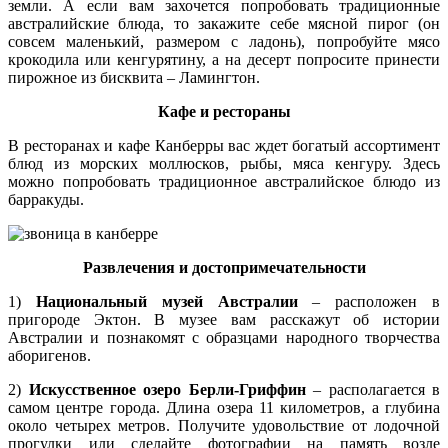
земли. А если вам захочется попробовать традиционные
австралийские блюда, то закажите себе мясной пирог (он
совсем маленький, размером с ладонь), попробуйте мясо
крокодила или кенгурятину, а на десерт попросите принести
пирожное из бисквита – Ламингтон.
Кафе и рестораны
В ресторанах и кафе Канберры вас ждет богатый ассортимент
блюд из морских моллюсков, рыбы, мяса кенгуру. Здесь
можно попробовать традиционное австралийское блюдо из
барракуды.
Развлечения и достопримечательности
1)
Национальный музей Австралии
– расположен в
пригороде Эктон. В музее вам расскажут об истории
Австралии и познакомят с образцами народного творчества
аборигенов.
2)
Искусственное озеро Берли-Гриффин
– располагается в
самом центре города. Длина озера 11 километров, а глубина
около четырех метров. Получите удовольствие от лодочной
прогулки или сделайте фотографии на память возле