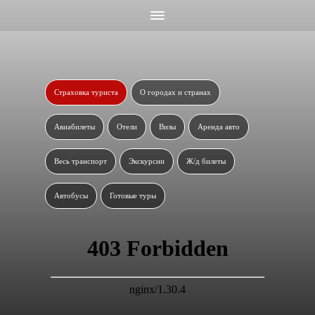
Страховка туриста
О городах и странах
Авиабилеты
Отели
Визы
Аренда авто
Весь транспорт
Экскурсии
Ж/д билеты
Автобусы
Готовые туры