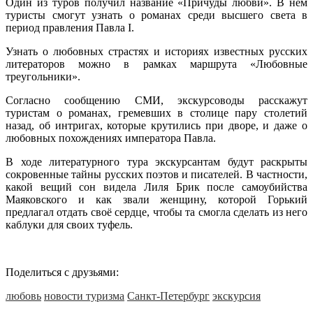
Один из туров получил название «Причуды любви». В нем
туристы смогут узнать о романах среди высшего света в
период правления Павла I.
Узнать о любовных страстях и историях известных русских
литераторов можно в рамках маршрута «Любовные
треугольники».
Согласно сообщению СМИ, экскурсоводы расскажут
туристам о романах, гремевших в столице пару столетий
назад, об интригах, которые крутились при дворе, и даже о
любовных похождениях императора Павла.
В ходе литературного тура экскурсантам будут раскрыты
сокровенные тайны русских поэтов и писателей. В частности,
какой вещий сон видела Лиля Брик после самоубийства
Маяковского и как звали женщину, которой Горький
предлагал отдать своё сердце, чтобы та смогла сделать из него
каблуки для своих туфель.
Поделиться с друзьями:
любовь
новости туризма
Санкт-Петербург
экскурсия