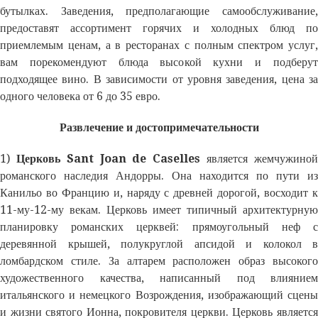
бутылках. Заведения, предполагающие самообслуживание,
предоставят ассортимент горячих и холодных блюд по
приемлемым ценам, а в ресторанах с полным спектром услуг,
вам порекомендуют блюда высокой кухни и подберут
подходящее вино. В зависимости от уровня заведения, цена за
одного человека от 6 до 35 евро.
Развлечение и достопримечательности
1)
Церковь Sant Joan de Caselles
является жемчужино
романского наследия Андорры. Она находится по пути из
Канильо во Францию и, наряду с древней дорогой, восходит к
11-му-12-му векам. Церковь имеет типичный архитектурную
планировку романских церквей: прямоугольный неф с
деревянной крышей, полукруглой апсидой и колокол в
ломбардском стиле. За алтарем расположен образ высокого
художественного качества, написанный под влиянием
итальянского и немецкого Возрождения, изображающий сцены
и жизни святого Ионна, покровителя церкви. Церковь является