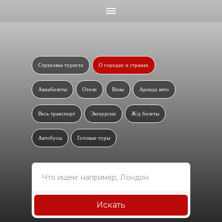
Страховка туриста
О городах и странах
Авиабилеты
Отели
Визы
Аренда авто
Весь транспорт
Экскурсии
Ж/д билеты
Автобусы
Готовые туры
Искать