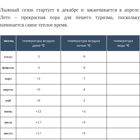
Лыжный сезон стартует в декабре и заканчивается в апреле.
Лето – прекрасная пора для пешего туризма, поскольку
начинается самое теплое время.
месяц
температура воздуха
температура воздуха
температура
днем
°C
ночью
°C
воды
°C
-1
-9
январь
февраль
0
-8
март
+3
-7
апрель
+5
-4
май
+9
-1
июнь
+13
+3
июль
+17
+5
август
+17
+5