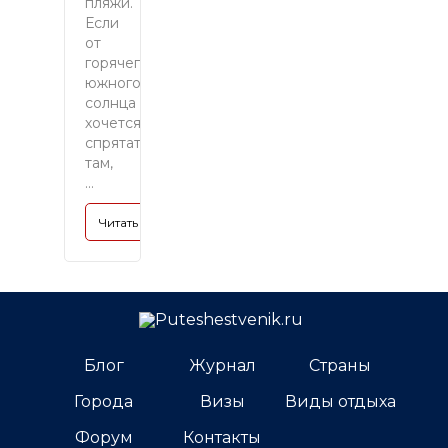
пляжи.
Если
от
горячего
южного
солнца
хочется
спрятаться
там,
...
Читать полностью »
Блог
Журнал
Страны
Города
Визы
Виды отдыха
Форум
Контакты