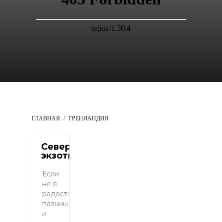
ГЛАВНАЯ
ГРЕНЛАНДИЯ
Северная
экзотика
Если
не в
радость
пальмы
и