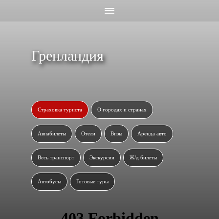
Гренландия
Страховка туриста
О городах и странах
Авиабилеты
Отели
Визы
Аренда авто
Весь транспорт
Экскурсии
Ж/д билеты
Автобусы
Готовые туры