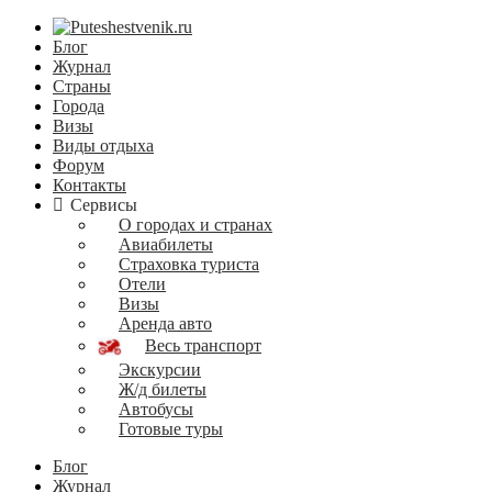
Блог
Журнал
Страны
Города
Визы
Виды отдыха
Форум
Контакты
Сервисы
О городах и странах
Авиабилеты
Страховка туриста
Отели
Визы
Аренда авто
Весь транспорт
Экскурсии
Ж/д билеты
Автобусы
Готовые туры
Блог
Журнал