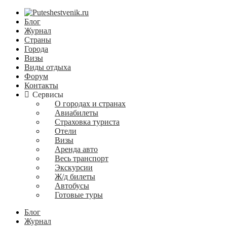
Блог
Журнал
Страны
Города
Визы
Виды отдыха
Форум
Контакты
Сервисы
О городах и странах
Авиабилеты
Страховка туриста
Отели
Визы
Аренда авто
Весь транспорт
Экскурсии
Ж/д билеты
Автобусы
Готовые туры
Блог
Журнал