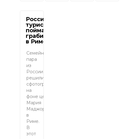
Российский
турист
поймал
грабителя
в Риме
Семейная
пара
из
России
решили
сфотографироваться
на
фоне церкви
Мария
Маджоре
в
Риме.
В
этот