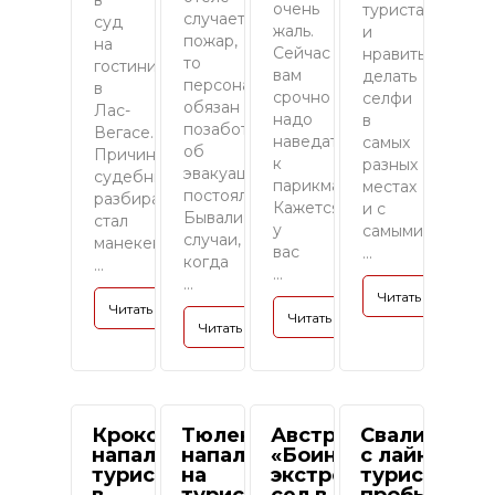
в
очень
туристам
случается
суд
жаль.
и
пожар,
на
Сейчас
нравиться
то
гостиницу
вам
делать
персонал
в
срочно
селфи
обязан
Лас-
надо
в
позаботиться
Вегасе.
наведаться
самых
об
Причиной
к
разных
эвакуации
судебных
парикмахеру.
местах
постояльцев.
разбирательств
Кажется,
и с
Бывали
стал
у
самыми
случаи,
манекен
вас
...
когда
...
...
...
Читать полность
Читать полностью »
Читать полностью »
Читать полностью »
Крокодил
Тюлени
Австрийский
Свалившаяс
напал на
напали
«Боинг»
с лайнера
туристку
на
экстренно
туристка