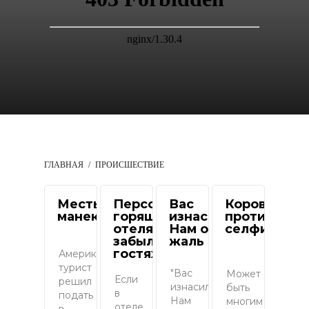
ГЛАВНАЯ
ПРОИСШЕСТВИЕ
Месть
Персонал
Вас
Корова
манекена
горящего
изнасиловали?
против
отеля
Нам очень
селфи
забыл о
жаль
гостях
Американский
турист
"Вас
Может
Если
решил
изнасиловали?
быть
в
подать
Нам
многим
отеле