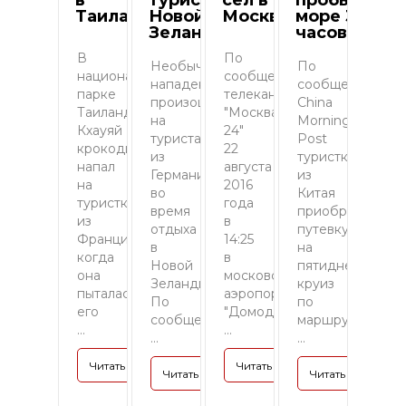
в
туриста в
сел в
пробыла в
Таиланде
Новой
Москве
море 38
Зеландии
часов
В
По
Необычное
По
национальном
сообщению
нападение
сообщению Sou
парке
телеканала
произошло
China
Таиланда
"Москва
на
Morning
Кхауяй
24"
туриста
Post
крокодил
22
из
туристка
напал
августа
Германии
из
на
2016
во
Китая
туристку
года
время
приобрела
из
в
отдыха
путевку
Франции,
14:25
в
на
когда
в
Новой
пятидневный
она
московском
Зеландии.
круиз
пыталась
аэропорту
По
по
его
"Домодедово"
сообщению
маршруту
...
...
...
...
Читать полностью »
Читать полностью »
Читать полностью »
Читать полность