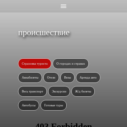
происшествие
Страховка туриста
О городах и странах
Авиабилеты
Отели
Визы
Аренда авто
Весь транспорт
Экскурсии
Ж/д билеты
Автобусы
Готовые туры