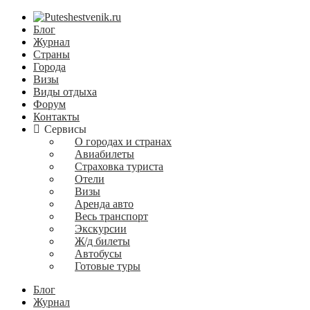
Блог
Журнал
Страны
Города
Визы
Виды отдыха
Форум
Контакты
Сервисы
О городах и странах
Авиабилеты
Страховка туриста
Отели
Визы
Аренда авто
Весь транспорт
Экскурсии
Ж/д билеты
Автобусы
Готовые туры
Блог
Журнал