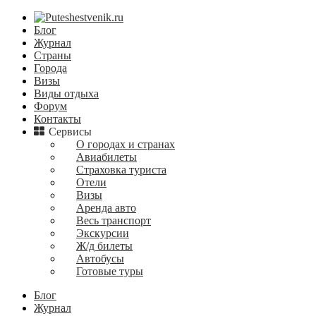
Блог
Журнал
Страны
Города
Визы
Виды отдыха
Форум
Контакты
Сервисы
О городах и странах
Авиабилеты
Страховка туриста
Отели
Визы
Аренда авто
Весь транспорт
Экскурсии
Ж/д билеты
Автобусы
Готовые туры
Блог
Журнал