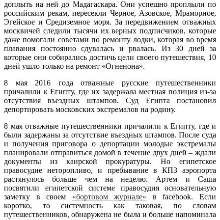
доплыть на ней до Мадагаскара. Они успешно проплыли по
российским рекам, пересекли Черное, Азовское, Мраморное,
Эгейское и Средиземное моря. За передвижением отважных
москвичей следили тысячи их верных подписчиков, которые
даже помогали советами по ремонту лодки, которая во время
плавания постоянно сдувалась и рвалась. Из 30 дней за
которые они собирались достичь цели своего путешествия, 10
дней ушло только на ремонт «Огненона».
8 мая 2016 года отважные русские путешественники
причалили к Египту, где их задержала местная полиция из-за
отсутствия въездных штампов. Суд Египта постановил
депортировать московских экстремалов на родину.
8 мая отважные путешественники причалили к Египту, где и
были задержаны за отсутствие въездных штампов. После суда
и получения приговора о депортации молодые экстремалы
планировали отправиться домой в течение двух дней – ждали
документы из каирской прокуратуры. Но египетское
правосудие неторопливо, и пребывание в КПЗ аэропорта
растянулось больше чем на неделю. Артем и Саша
посвятили египетской системе правосудия основательную
заметку в своем
«бортовом журнале»
в facebook. Если
коротко, то системность как таковая, по словам
путешественников, обнаружена не была и больше напоминала