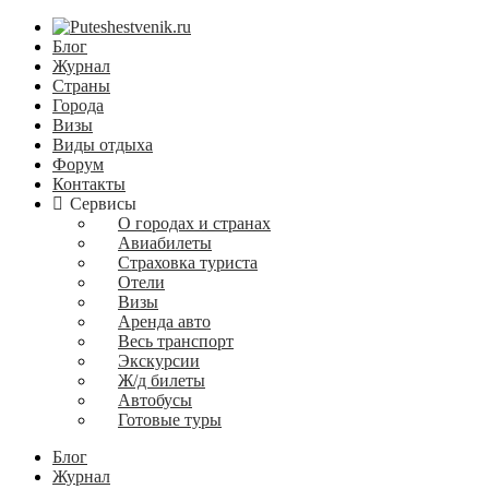
Блог
Журнал
Страны
Города
Визы
Виды отдыха
Форум
Контакты
Сервисы
О городах и странах
Авиабилеты
Страховка туриста
Отели
Визы
Аренда авто
Весь транспорт
Экскурсии
Ж/д билеты
Автобусы
Готовые туры
Блог
Журнал