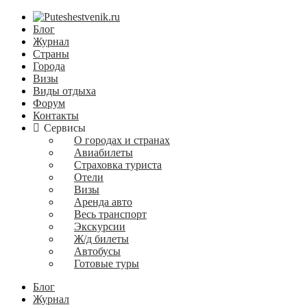
Блог
Журнал
Страны
Города
Визы
Виды отдыха
Форум
Контакты
Сервисы
О городах и странах
Авиабилеты
Страховка туриста
Отели
Визы
Аренда авто
Весь транспорт
Экскурсии
Ж/д билеты
Автобусы
Готовые туры
Блог
Журнал