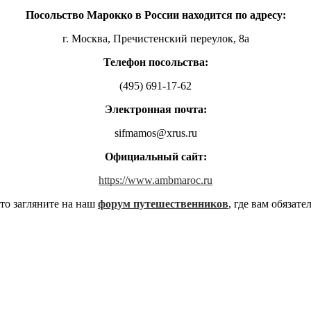
Посольство Марокко в России находится по адресу:
г. Москва, Пречистенский переулок, 8а
Телефон посольства:
(495) 691-17-62
Электронная почта:
sifmamos@xrus.ru
Официальный сайт:
https://www.ambmaroc.ru
то загляните на наш
форум путешественников
, где вам обязат