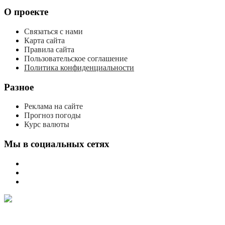
О проекте
Связаться с нами
Карта сайта
Правила сайта
Пользовательское соглашение
Политика конфиденциальности
Разное
Реклама на сайте
Прогноз погоды
Курс валюты
Мы в социальных сетях
мы
вконтакте
мы
в
мы
одноклассниках
в
телеграме