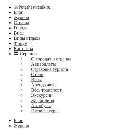
Блог
Журнал
Страны
Города
Визы
Виды отдыха
Форум
Контакты
Сервисы
О городах и странах
Авиабилеты
Страховка туриста
Отели
Визы
Аренда авто
Весь транспорт
Экскурсии
Ж/д билеты
Автобусы
Готовые туры
Блог
Журнал