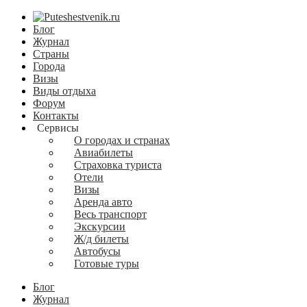
Блог
Журнал
Страны
Города
Визы
Виды отдыха
Форум
Контакты
Сервисы
О городах и странах
Авиабилеты
Страховка туриста
Отели
Визы
Аренда авто
Весь транспорт
Экскурсии
Ж/д билеты
Автобусы
Готовые туры
Блог
Журнал