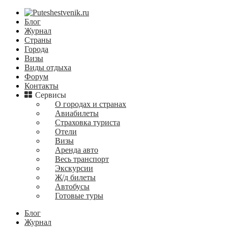
Блог
Журнал
Страны
Города
Визы
Виды отдыха
Форум
Контакты
Сервисы
О городах и странах
Авиабилеты
Страховка туриста
Отели
Визы
Аренда авто
Весь транспорт
Экскурсии
Ж/д билеты
Автобусы
Готовые туры
Блог
Журнал