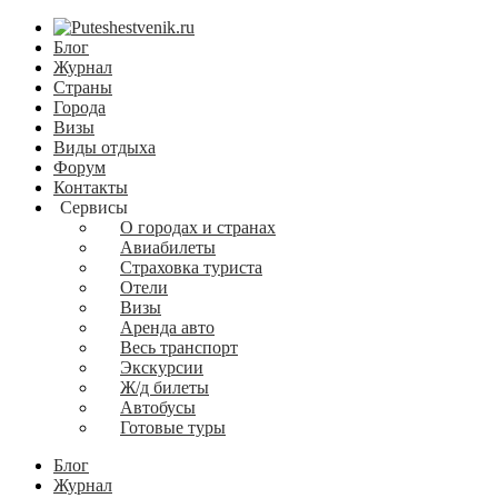
Блог
Журнал
Страны
Города
Визы
Виды отдыха
Форум
Контакты
Сервисы
О городах и странах
Авиабилеты
Страховка туриста
Отели
Визы
Аренда авто
Весь транспорт
Экскурсии
Ж/д билеты
Автобусы
Готовые туры
Блог
Журнал