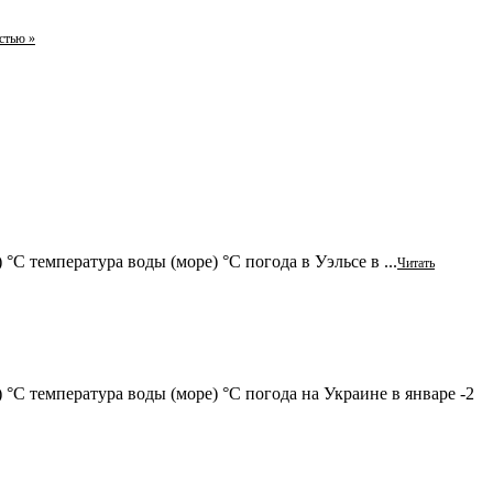
стью »
°C температура воды (море) °C погода в Уэльсе в ...
Читать
 °C температура воды (море) °C погода на Украине в январе -2