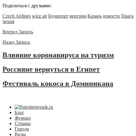
Поделиться с друзьями:
Czech Airlines
wizz air
Будапешт
венгрия
Казань
новости
Прага
чехия
Вперед
Запись
Назад
Запись
Влияние коронавируса на туризм
Россияне вернуться в Египет
Фестиваль кокоса в Доминикана
Блог
Журнал
Страны
Города
Визы