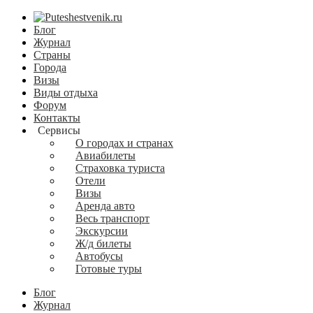
Блог
Журнал
Страны
Города
Визы
Виды отдыха
Форум
Контакты
Сервисы
О городах и странах
Авиабилеты
Страховка туриста
Отели
Визы
Аренда авто
Весь транспорт
Экскурсии
Ж/д билеты
Автобусы
Готовые туры
Блог
Журнал