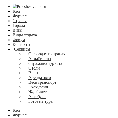
Блог
Журнал
Страны
Города
Визы
Виды отдыха
Форум
Контакты
Сервисы
О городах и странах
Авиабилеты
Страховка туриста
Отели
Визы
Аренда авто
Весь транспорт
Экскурсии
Ж/д билеты
Автобусы
Готовые туры
Блог
Журнал