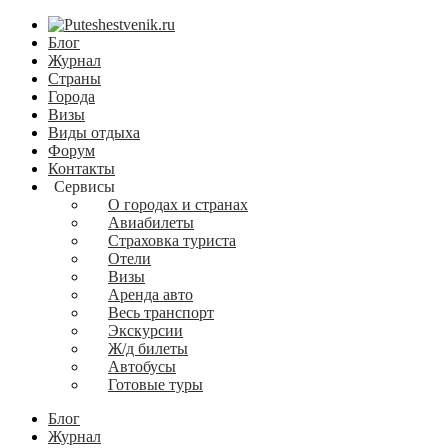
Блог
Журнал
Страны
Города
Визы
Виды отдыха
Форум
Контакты
Сервисы
О городах и странах
Авиабилеты
Страховка туриста
Отели
Визы
Аренда авто
Весь транспорт
Экскурсии
Ж/д билеты
Автобусы
Готовые туры
Блог
Журнал