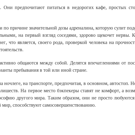
. Они предпочитают питаться в недорогих кафе, простых сто
 по причине значительной дозы адреналина, которую сулит подо
льными, на первый взгляд соседями, здорово щекочет нервы. 
ег, что является, своего рода, проверкой человека на прочнос
тоятельств.
ктивно общаются между собой. Делятся впечатлениями от по
ианты пребывания в той или иной стране.
а ночлеге, на транспорте, предпочитая, в основном, автостоп. Н
злишеств. На первое место бэкпекеры ставят не комфорт, а воз
лософию другого мира. Таким образом, они не просто любуютс
й мир, способствуют самосовершенствованию.