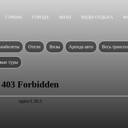
СТРАНЫ
ГОРОДА
ВИЗЫ
ВИДЫ ОТДЫХА
Ф
иабилеты
Отели
Визы
Аренда авто
Весь транспо
вые туры