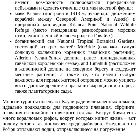
имеют возможность полюбоваться прекрасными
пейзажами и сделать отличные снимки местной фауны;
маяк Kilauea (построен в 1913-м, руководил движением
кораблей между Северной Америкой и Азией) и
природный заповедник Kilauea Point National Wildlife
Refuge (место гнездования разнообразных морских
птиц, единственный в своем роде на Гавайях);
ботанический сад National Tropical Botanical Gardens,
состоящий из трех частей: McBride (содержит самую
большую коллекцию коренных гавайских растений),
Allerton (уединённая долина, ранее принадлежавшая
гавайской королевской семье), and Limahuli (расположен
в живописной долине на северном берегу и содержит
местные растения, а также те, что имели особую
важность для первых жителей островов); можно увидеть
воссозданные древние террасы по выращиванию таро, а
также плантаторские сады.
Многие туристы посещают Кауаи ради великолепных пляжей,
идеально подходящих для подводного плавания, сёрфинга,
плавания и спокойного пляжного отдыха. Вокруг Кауаи есть
много коралловых рифов, вокруг которых кипит жизнь – вот
почему остров так популярен среди дайверов. Ежедневно из
Po’ipu отплывают лодки, отправляющиеся на погружение.