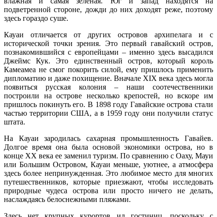
влажная и самая зеленая. Юг и запад находятся на
подветренной стороне, дожди до них доходят реже, поэтому
здесь гораздо суше.
Кауаи отличается от других островов архипелага и с
исторической точки зрения. Это первый гавайский остров,
познакомившийся с европейцами – именно здесь высадился
Джеймс Кук. Это единственный остров, который король
Камеамеа не смог покорить силой, ему пришлось применить
дипломатию и даже похищение. Вначале XIX века здесь могла
появиться русская колония – наши соотечественники
построили на острове несколько крепостей, но вскоре им
пришлось покинуть его. В 1898 году Гавайские острова стали
частью территории США, а в 1959 году они получили статус
штата.
На Кауаи зародилась сахарная промышленность Гавайев.
Долгое время она была основой экономики острова, но в
конце XX века ее заменил туризм. По сравнению с Оаху, Мауи
или Большим Островом, Кауаи меньше, уютнее, а атмосфера
здесь более непринужденная. Это любимое место для многих
путешественников, которые приезжают, чтобы исследовать
природные чудеса острова или просто ничего не делать,
наслаждаясь белоснежными пляжами.
Здесь нет крупных курортов ил гостиниц, поскольку с