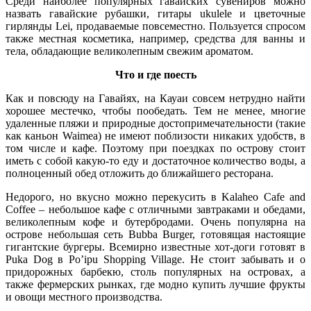
Среди наиболее популярных гавайских сувениров можно
назвать гавайские рубашки, гитары ukulele и цветочные
гирлянды Lei, продаваемые повсеместно. Пользуется спросом
также местная косметика, например, средства для ванны и
тела, обладающие великолепным свежим ароматом.
Что и где поесть
Как и повсюду на Гавайях, на Кауаи совсем нетрудно найти
хорошее местечко, чтобы пообедать. Тем не менее, многие
удаленные пляжи и природные достопримечательности (такие
как каньон Waimea) не имеют поблизости никаких удобств, в
том числе и кафе. Поэтому при поездках по острову стоит
иметь с собой какую-то еду и достаточное количество воды, а
полноценный обед отложить до ближайшего ресторана.
Недорого, но вкусно можно перекусить в Kalaheo Cafe and
Coffee – небольшое кафе с отличными завтраками и обедами,
великолепным кофе и бутербродами. Очень популярна на
острове небольшая сеть Bubba Burger, готовящая настоящие
гигантские бургеры. Всемирно известные хот-доги готовят в
Puka Dog в Po’ipu Shopping Village. Не стоит забывать и о
придорожных барбекю, столь популярных на островах, а
также фермерских рынках, где модно купить лучшие фрукты
и овощи местного производства.