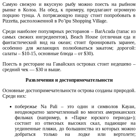
Самую свежую и вкусную рыбу можно поесть на рыбном
рынке в Колоа. На обед, к примеру, предлагают огромную
порцию тунца. А потрясающую пиццу стоит попробовать в
Pizzetta, расположенной в Po’ipu Shopping Village.
Среди наиболее популярных ресторанов – BarAcuda (тапас из
самых свежих ингредиентов), Beach House (отличная еда и
фантастический вид на океан; стоит бронировать заранее,
особенно для желающих полюбоваться закатом; дорогой:
салаты – $10-15, основные блюда – от $30).
Поесть в ресторане на Гавайских островах стоит недешево –
средний чек — $30 и выше.
Развлечения и достопримечательности
Основные достопримечательности острова созданы природой.
Среди них:
побережье Na Pali – это один и символов Кауаи,
неоднократно запечатленный во многих американских
фильмах (например, в «Парке юрского периода»);
состоит из отвесных высоких скал, падающие на
уединенные пляжи, до большинства из которых можно
добраться только на лодке или вертолете;