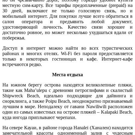
местную сим-карту. Все тарифы предоплаченные (prepaid) на
30 дней, включают не только голосовую связь, но и
мобильный интернет. Для покупки лучше всего обратиться в
салон оператора и предъявить любой документ,
удостоверяющий личность. Качество связи хорошее и
достаточно ровное, но может несколько ухудшаться вдали от
побережья.
Доступ в интернет можно найти во всех туристических
районах и многих отелях. Wi-Fi без пароля предоставляется
только в некоторых гостиницах и кафе. Интернет-кафе
встречаются редко.
Места отдыха
На южном берегу острова находятся великолепные пляжи,
такие как Maha’ulepu с древними петроглифами и скалистый
Shipwreck Beach, идеально подходящие для дайвинга и
снорклинга, а также Poipu Beach, неоднократно признаваемый
лучшим в мире. Неподалеку от гавани Nawiliwili расположен
один из самых известных на острове пляжей – Kalapaki Beach,
куда ингода приплывают черепахи.
На севере Кауаи, в районе города Hanalei (Ханалеи) находится
замечательной красоты одноименный залив с чудесным