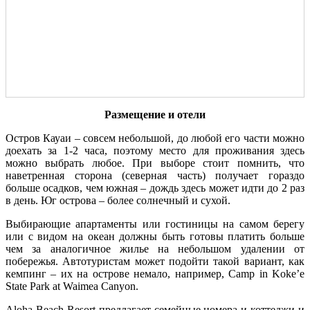
Размещение и отели
Остров Кауаи – совсем небольшой, до любой его части можно
доехать за 1-2 часа, поэтому место для проживания здесь
можно выбрать любое. При выборе стоит помнить, что
наветренная сторона (северная часть) получает гораздо
больше осадков, чем южная – дождь здесь может идти до 2 раз
в день. Юг острова – более солнечный и сухой.
Выбирающие апартаменты или гостиницы на самом берегу
или с видом на океан должны быть готовы платить больше
чем за аналогичное жилье на небольшом удалении от
побережья. Автотуристам может подойти такой вариант, как
кемпинг – их на острове немало, например, Camp in Koke’e
State Park at Waimea Canyon.
Aloha Beach Resort предлагает семейные номера и коттеджи и