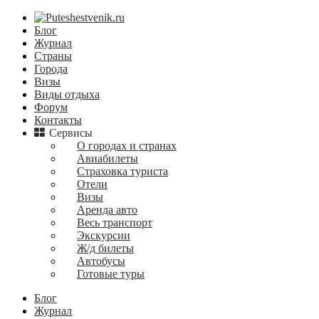
Блог
Журнал
Страны
Города
Визы
Виды отдыха
Форум
Контакты
Сервисы
О городах и странах
Авиабилеты
Страховка туриста
Отели
Визы
Аренда авто
Весь транспорт
Экскурсии
Ж/д билеты
Автобусы
Готовые туры
Блог
Журнал