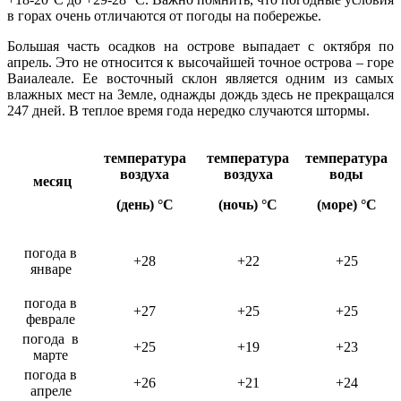
в горах очень отличаются от погоды на побережье.
Большая часть осадков на острове выпадает с октября по
апрель. Это не относится к высочайшей точное острова – горе
Ваиалеале. Ее восточный склон является одним из самых
влажных мест на Земле, однажды дождь здесь не прекращался
247 дней. В теплое время года нередко случаются штормы.
температура
температура
температура
воздуха
воздуха
воды
месяц
(день) °C
(ночь) °C
(море) °C
погода в
+28
+22
+25
январе
погода в
+27
+25
+25
феврале
погода в
+25
+19
+23
марте
погода в
+26
+21
+24
апреле