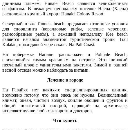
длинным пляжем. Hanalei Beach славится великолепным
серфингом. В лежащем неподалеку поселке Haena (Хаена)
расположен крупный курорт Hanalei Colony Resort.
Северный пляж Tunnels beach предлагает отличные условия
для снорклинга (коралловые рифы, зеленые черепахи,
разнообразные рыбы), а лежащий неподалеку Kee beach
является началом знаменитой туристической тропы Trail
Kalalau, проходящей через скалы Na Pali Coast.
На побережье Напали расположен и Polihale Beach,
считающийся самым красивым на острове. Это широкий
песчаный пляж с удивительными закатами. Зимой и ранней
весной отсюда можно наблюдать за китами.
Лечение в городе
На Гавайях нет каких-то специализированных клиник,
возможно потому, что они здесь не нужны. Великолепный
климат, океан, чистый воздух, обилие овощей и фруктов и
общий позитивный настрой, царящий на архипелаге,
исцеляют лучше любых лекарств и докторов.
Что купить