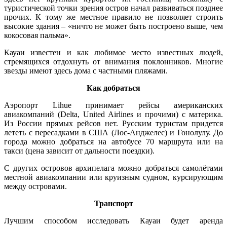
туристической точки зрения остров начал развиваться позднее
прочих. К тому же местное правило не позволяет строить
высокие здания – «ничто не может быть построено выше, чем
кокосовая пальма».
Кауаи известен и как любимое место известных людей,
стремящихся отдохнуть от внимания поклонников. Многие
звезды имеют здесь дома с частными пляжами.
Как добраться
Аэропорт Lihue принимает рейсы американских
авиакомпаний (Delta, United Airlines и прочими) с материка.
Из России прямых рейсов нет. Русским туристам придется
лететь с пересадками в США (Лос-Анджелес) и Гонолулу. До
города можно добраться на автобусе 70 маршрута или на
такси (цена зависит от дальности поездки).
С других островов архипелага можно добраться самолётами
местной авиакомпании или круизным судном, курсирующим
между островами.
Транспорт
Лучшим способом исследовать Кауаи будет аренда