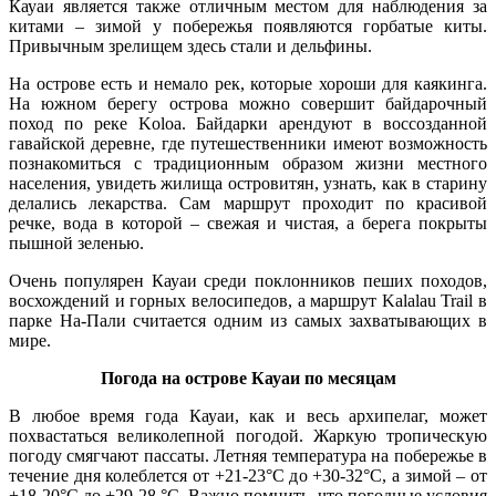
Кауаи является также отличным местом для наблюдения за
китами – зимой у побережья появляются горбатые киты.
Привычным зрелищем здесь стали и дельфины.
На острове есть и немало рек, которые хороши для каякинга.
На южном берегу острова можно совершит байдарочный
поход по реке Koloa. Байдарки арендуют в воссозданной
гавайской деревне, где путешественники имеют возможность
познакомиться с традиционным образом жизни местного
населения, увидеть жилища островитян, узнать, как в старину
делались лекарства. Сам маршрут проходит по красивой
речке, вода в которой – свежая и чистая, а берега покрыты
пышной зеленью.
Очень популярен Кауаи среди поклонников пеших походов,
восхождений и горных велосипедов, а маршрут Kalalau Trail в
парке На-Пали считается одним из самых захватывающих в
мире.
Погода на острове Кауаи по месяцам
В любое время года Кауаи, как и весь архипелаг, может
похвастаться великолепной погодой. Жаркую тропическую
погоду смягчают пассаты. Летняя температура на побережье в
течение дня колеблется от +21-23°C до +30-32°C, а зимой – от
+18-20°C до +29-28 °C. Важно помнить, что погодные условия