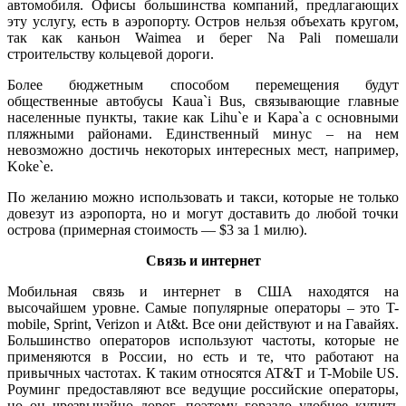
автомобиля. Офисы большинства компаний, предлагающих
эту услугу, есть в аэропорту. Остров нельзя объехать кругом,
так как каньон Waimea и берег Na Pali помешали
строительству кольцевой дороги.
Более бюджетным способом перемещения будут
общественные автобусы Kaua`i Bus, связывающие главные
населенные пункты, такие как Lihu`e и Kapa`a с основными
пляжными районами. Единственный минус – на нем
невозможно достичь некоторых интересных мест, например,
Koke`e.
По желанию можно использовать и такси, которые не только
довезут из аэропорта, но и могут доставить до любой точки
острова (примерная стоимость — $3 за 1 милю).
Связь и интернет
Мобильная связь и интернет в США находятся на
высочайшем уровне. Самые популярные операторы – это T-
mobile, Sprint, Verizon и At&t. Все они действуют и на Гавайях.
Большинство операторов используют частоты, которые не
применяются в России, но есть и те, что работают на
привычных частотах. К таким относятся AT&T и T-Mobile US.
Роуминг предоставляют все ведущие российские операторы,
но он чрезвычайно дорог, поэтому гораздо удобнее купить