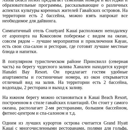
образовательные программы, рассказывающие о различных
аспектах культуры коренных жителей Гавайских островов. На
территории есть 2 бассейна, можно взять напрокат все
необходимое для дайвинга.
Симпатичный отель Courtyard Kauai расположен неподалеку
от аэропорта на Кокосовом побережье с видом на океан,
совсем рядом – лучшие мероприятия и приключения Кауаи,
есть свои спа-салон и ресторан, где готовят лучшие местные
блюда и напитки.
В популярном туристическом районе Принсвилл (северная
часть) на берегу чудесного залива Ханалеи находится курорт
Hanalei Bay Resort. Он предлагает гостям удобные
апартаменты и гостиничные номера, из окон открывается
отличный вид на залив. На территории есть 2 бассейна,
водопады, 2 ресторана и выход к заливу.
На южном берегу можно остановиться в Kauai Beach Resort,
построенном в стиле гавайских плантаций. Он стоит у самого
океана, располагает 2-мя ресторанами, большим бассейном,
фитнес-центром и спа-салоном и т.д.
Одним из лучших курортов острова считается Grand Hyatt
Kauai с многочисленными ресторанами, полями для гольфа,