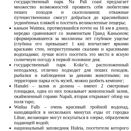
государственный парк Na Pali coast предлагает
множество возможностей проявить себя любителям
пеших походов и скалолазания; отважные
путешественники смогут добраться до красивейших
уединённых пляжей и посетить великолепные пещеры;
каньон Waimea, протянувшийся почти на 16 км в длину,
нередко сравнивают со знаменитым Гранд Каньоном;
сформировавшееся за миллионы лет глубокое ущелье
(глубина его превышает 1 км) впечатляет яркими
красками стен, неприступными скалами и красивыми
водопадами; лучше всего посетить это место в ясную
солнечную погоду в первой половине дня;
государственный парк Koke’e, расположенный
неподалеку, отлично подходит для пеших походов,
рыбалки и наблюдения за дикими животными; на
территории парка есть музей, можно разбить кемпинг;
Hanalei – залив и долина – имеют 2 смотровые
площадки, одна из них показывает живописный залив,
окаймленный горами Napali, вторая открывает обзор на
поля таро;
Wailua Falls – очень красивый тройной водопад,
находящийся в нескольких минутах езды от городка
Lihue, желающие могут искупаться в озерке, образуемом
падающей водой;
национальный заповедник Huleia, посетители которого