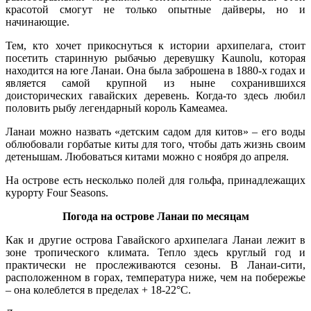
красотой смогут не только опытные дайверы, но и
начинающие.
Тем, кто хочет прикоснуться к истории архипелага, стоит
посетить старинную рыбачью деревушку Kaunolu, которая
находится на юге Ланаи. Она была заброшена в 1880-х годах и
является самой крупной из ныне сохранившихся
доисторических гавайских деревень. Когда-то здесь любил
половить рыбу легендарный король Камеамеа.
Ланаи можно назвать «детским садом для китов» – его воды
облюбовали горбатые киты для того, чтобы дать жизнь своим
детенышам. Любоваться китами можно с ноября до апреля.
На острове есть несколько полей для гольфа, принадлежащих
курорту Four Seasons.
Погода на острове Ланаи по месяцам
Как и другие острова Гавайского архипелага Ланаи лежит в
зоне тропического климата. Тепло здесь круглый год и
практически не прослеживаются сезоны. В Ланаи-сити,
расположенном в горах, температура ниже, чем на побережье
– она колеблется в пределах + 18-22°C.