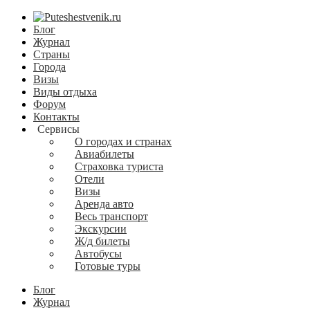
Блог
Журнал
Страны
Города
Визы
Виды отдыха
Форум
Контакты
Сервисы
О городах и странах
Авиабилеты
Страховка туриста
Отели
Визы
Аренда авто
Весь транспорт
Экскурсии
Ж/д билеты
Автобусы
Готовые туры
Блог
Журнал