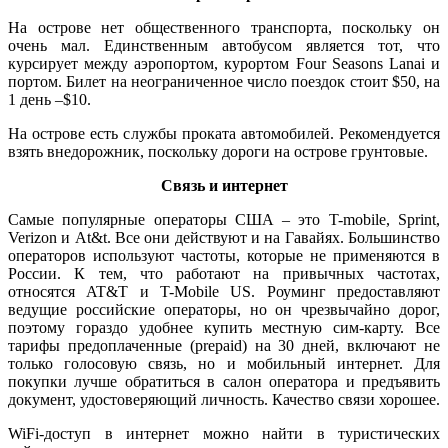
На острове нет общественного транспорта, поскольку он
очень мал. Единственным автобусом является тот, что
курсирует между аэропортом, курортом Four Seasons Lanai и
портом. Билет на неограниченное число поездок стоит $50, на
1 день –$10.
На острове есть службы проката автомобилей. Рекомендуется
взять внедорожник, поскольку дороги на острове грунтовые.
Связь и интернет
Самые популярные операторы США – это T-mobile, Sprint,
Verizon и At&t. Все они действуют и на Гавайях. Большинство
операторов используют частоты, которые не применяются в
России. К тем, что работают на привычных частотах,
относятся AT&T и T-Mobile US. Роуминг предоставляют
ведущие российские операторы, но он чрезвычайно дорог,
поэтому гораздо удобнее купить местную сим-карту. Все
тарифы предоплаченные (prepaid) на 30 дней, включают не
только голосовую связь, но и мобильный интернет. Для
покупки лучше обратиться в салон оператора и предъявить
документ, удостоверяющий личность. Качество связи хорошее.
WiFi-доступ в интернет можно найти в туристических