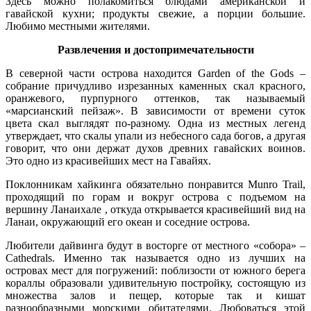
Здесь можно полакомиться блюдами американской и
гавайской кухни; продукты свежие, а порции большие.
Любимо местными жителями.
Развлечения и достопримечательности
В северной части острова находится Garden of the Gods –
собрание причудливо изрезанных каменных скал красного,
оранжевого, пурпурного оттенков, так называемый
«марсианский пейзаж». В зависимости от времени суток
цвета скал выглядят по-разному. Одна из местных легенд
утверждает, что скалы упали из небесного сада богов, а другая
говорит, что они держат духов древних гавайских воинов.
Это одно из красивейших мест на Гавайях.
Поклонникам хайкинга обязательно понравится Munro Trail,
проходящий по горам и вокруг острова с подъемом на
вершину Ланаихале , откуда открывается красивейший вид на
Ланаи, окружающий его океан и соседние острова.
Любители дайвинга будут в восторге от местного «собора» –
Cathedrals. Именно так называется одно из лучших на
островах мест для погружений: поблизости от южного берега
кораллы образовали удивительную постройку, состоящую из
множества залов и пещер, которые так и кишат
разнообразными морскими обитателями. Любоваться этой