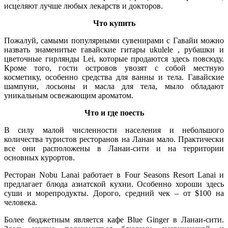
исцеляют лучше любых лекарств и докторов.
Что купить
Пожалуй, самыми популярными сувенирами с Гавайи можно
назвать знаменитые гавайские гитары ukulele , рубашки и
цветочные гирлянды Lei, которые продаются здесь повсюду.
Кроме того, гости островов увозят с собой местную
косметику, особенно средства для ванны и тела. Гавайские
шампуни, лосьоны и масла для тела, мыло обладают
уникальным освежающим ароматом.
Что и где поесть
В силу малой численности населения и небольшого
количества туристов ресторанов на Ланаи мало. Практически
все они расположены в Ланаи-сити и на территории
основных курортов.
Ресторан Nobu Lanai работает в Four Seasons Resort Lanai и
предлагает блюда азиатской кухни. Особенно хороши здесь
суши и морепродукты. Дорого, средний чек – от $100 на
человека.
Более бюджетным является кафе Blue Ginger в Ланаи-сити.