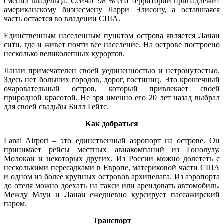
сменил владельца. Сейчас 98 % его территории принадлежит
американскому бизнесмену Ларри Элисону, а оставшаяся
часть остается во владении США.
Единственным населенным пунктом острова является Ланаи
сити, где и живет почти все население. На острове построено
несколько великолепных курортов.
Ланаи примечателен своей уединенностью и нетронутостью.
Здесь нет больших городов, дорог, гостиниц. Это крошечный
очаровательный остров, который привлекает своей
природной красотой. Не зря именно его 20 лет назад выбрал
для своей свадьбы Билл Гейтс.
Как добраться
Lanai Airport – это единственный аэропорт на острове. Он
принимает рейсы местных авиакомпаний из Гонолулу,
Молокаи и некоторых других. Из России можно долететь с
несколькими пересадками в Европе, материковой части США
и одном из более крупных островов архипелага. Из аэропорта
до отеля можно доехать на такси или арендовать автомобиль.
Между Мауи и Ланаи ежедневно курсирует пассажирский
паром.
Транспорт