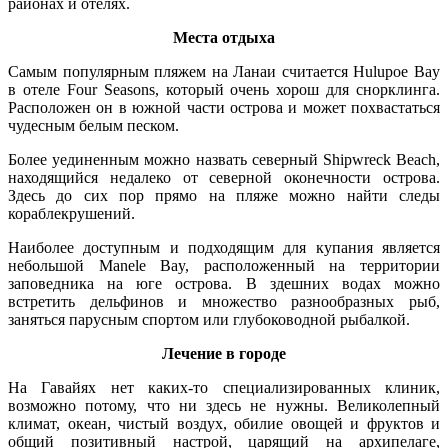
районах и отелях.
Места отдыха
Самым популярным пляжем на Ланаи считается Hulupoe Bay
в отеле Four Seasons, который очень хорош для снорклинга.
Расположен он в южной части острова и может похвастаться
чудесным белым песком.
Более уединенным можно назвать северный Shipwreck Beach,
находящийся недалеко от северной оконечности острова.
Здесь до сих пор прямо на пляже можно найти следы
кораблекрушений.
Наиболее доступным и подходящим для купания является
небольшой Manele Bay, расположенный на территории
заповедника на юге острова. В здешних водах можно
встретить дельфинов и множество разнообразных рыб,
заняться парусным спортом или глубоководной рыбалкой.
Лечение в городе
На Гавайях нет каких-то специализированных клиник,
возможно потому, что ни здесь не нужны. Великолепный
климат, океан, чистый воздух, обилие овощей и фруктов и
общий позитивный настрой, царящий на архипелаге,