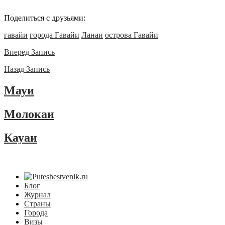
Поделиться с друзьями:
гавайи
города Гавайи
Ланаи
острова Гавайи
Вперед
Запись
Назад
Запись
Мауи
Молокаи
Кауаи
Блог
Журнал
Страны
Города
Визы