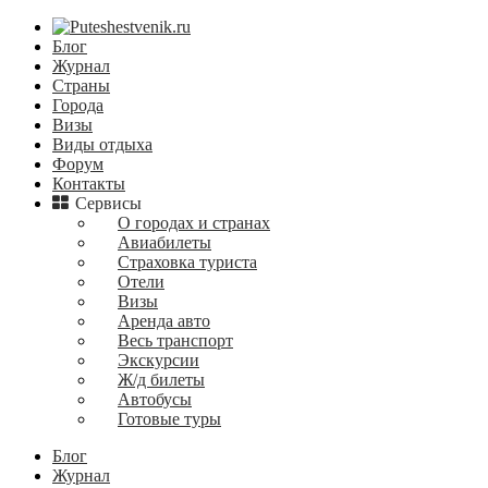
Блог
Журнал
Страны
Города
Визы
Виды отдыха
Форум
Контакты
Сервисы
О городах и странах
Авиабилеты
Страховка туриста
Отели
Визы
Аренда авто
Весь транспорт
Экскурсии
Ж/д билеты
Автобусы
Готовые туры
Блог
Журнал