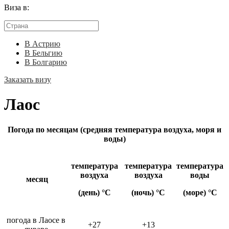
Виза в:
В Астрию
В Бельгию
В Болгарию
Заказать визу
Лаос
Погода по месяцам (средняя температура воздуха, моря и
воды)
температура
температура
температура
воздуха
воздуха
воды
месяц
(день) °C
(ночь) °C
(море) °C
погода в Лаосе в
+27
+13