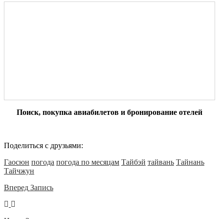
Поиск, покупка авиабилетов и бронирование отелей
Поделиться с друзьями:
Гаосюн
погода
погода по месяцам
Тайбэй
тайвань
Тайнань
Тайчжун
Вперед
Запись