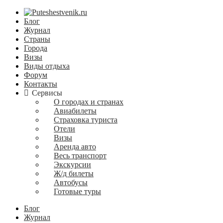
Блог
Журнал
Страны
Города
Визы
Виды отдыха
Форум
Контакты
Сервисы
О городах и странах
Авиабилеты
Страховка туриста
Отели
Визы
Аренда авто
Весь транспорт
Экскурсии
Ж/д билеты
Автобусы
Готовые туры
Блог
Журнал