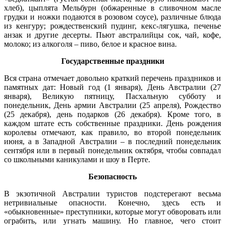
хлеб), цыплята Мельбурн (обжаренные в сливочном масле
грудки и ножки подаются в розовом соусе), различные блюда
из кенгуру; рождественский пудинг, кекс-лягушка, печенье
анзак и другие десерты. Пьют австралийцы сок, чай, кофе,
молоко; из алкоголя – пиво, белое и красное вина.
Государственные праздники
Вся страна отмечает довольно краткий перечень праздников и
памятных дат: Новый год (1 января), День Австралии (27
января), Великую пятницу, Пасхальную субботу и
понедельник, День армии Австралии (25 апреля), Рождество
(25 декабря), день подарков (26 декабря). Кроме того, в
каждом штате есть собственные праздники. День рождения
королевы отмечают, как правило, во второй понедельник
июня, а в Западной Австралии – в последний понедельник
сентября или в первый понедельник октября, чтобы совпадал
со школьными каникулами и шоу в Перте.
Безопасность
В экзотичной Австралии туристов подстерегают весьма
нетривиальные опасности. Конечно, здесь есть и
«обыкновенные» преступники, которые могут обворовать или
ограбить, или угнать машину. Но главное, чего стоит