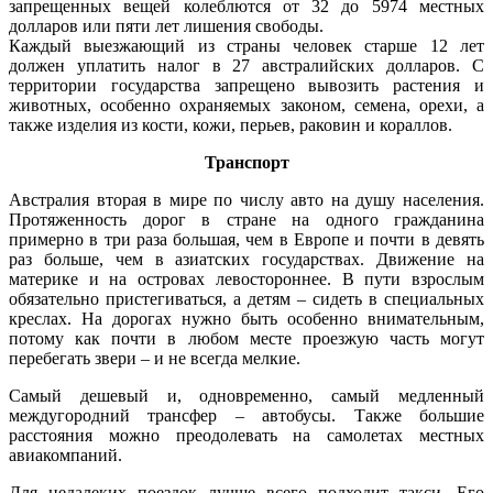
запрещенных вещей колеблются от 32 до 5974 местных
долларов или пяти лет лишения свободы.
Каждый выезжающий из страны человек старше 12 лет
должен уплатить налог в 27 австралийских долларов. С
территории государства запрещено вывозить растения и
животных, особенно охраняемых законом, семена, орехи, а
также изделия из кости, кожи, перьев, раковин и кораллов.
Транспорт
Австралия вторая в мире по числу авто на душу населения.
Протяженность дорог в стране на одного гражданина
примерно в три раза большая, чем в Европе и почти в девять
раз больше, чем в азиатских государствах. Движение на
материке и на островах левостороннее. В пути взрослым
обязательно пристегиваться, а детям – сидеть в специальных
креслах. На дорогах нужно быть особенно внимательным,
потому как почти в любом месте проезжую часть могут
перебегать звери – и не всегда мелкие.
Самый дешевый и, одновременно, самый медленный
междугородний трансфер – автобусы. Также большие
расстояния можно преодолевать на самолетах местных
авиакомпаний.
Для недалеких поездок лучше всего подходит такси. Его