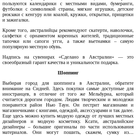
пользуются календарики с местными видами, бумеранги,
футболки с символикой страны, мягкие игрушки, детские
рюкзаки с кенгуру или коалой, кружки, открытки, прищепки
и зажигалки.
Кроме того, австралийцы рекомендуют скатерти, наволочки,
салфетки с орнаментом коренных жителей, традиционные
тапочки или сапоги угги, а также вьетнамки – самую
популярную местную обувь.
Надпись на сувенирах «Сделано в Австралии» — это
своеобразный гарант качества и уникальности подарка.
Шоппинг
Выбирая город для шоппинга в Австралии, обратите
внимание на Сидней. Здесь покупки самые доступные для
иностранцев, в отличие от того же Мельбурна, который
считается дорогим городом. Людям творческим и молодежи
понравится район Нью Таун. Он пестрит магазинами и
магазинчиками с книгами, одеждой, аксессуарами и так далее.
Еще здесь можно купить модную одежду от лучших местных
дизайнеров и модную косметику. Ксати, австралийские
дизайнеры – большие оригиналы по части использования
материалов. Они могут пошить, скажем, сумку из…