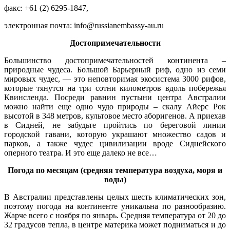
факс: +61 (2) 6295-1847,
электронная почта: info@russianembassy-au.ru
Достопримечательности
Большинство достопримечательностей континента –
природные чудеса. Большой Барьерный риф, одно из семи
мировых чудес, — это неповторимая экосистема 3000 рифов,
которые тянутся на три сотни километров вдоль побережья
Квинсленда. Посреди равнин пустыни центра Австралии
можно найти еще одно чудо природы – скалу Айерс Рок
высотой в 348 метров, культовое место аборигенов. А приехав
в Сидней, не забудьте пройтись по береговой линии
городской гавани, которую украшают множество садов и
парков, а также чудес цивилизации вроде Сиднейского
оперного театра. И это еще далеко не все…
Погода по месяцам (средняя температура воздуха, моря и
воды)
В Австралии представлены целых шесть климатических зон,
поэтому погода на континенте уникальна по разнообразию.
Жарче всего с ноября по январь. Средняя температура от 20 до
32 градусов тепла, в центре материка может подниматься и до