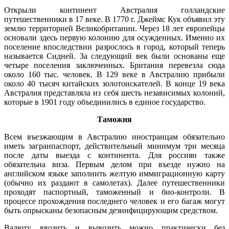
Открыли континент Австралия голландские
путешественники в 17 веке. В 1770 г. Джеймс Кук объявил эту
землю территорией Великобритании. Через 18 лет европейцы
основали здесь первую колонию для осужденных. Именно их
поселение впоследствии разрослось в город, который теперь
называется Сидней. За следующий век были основаны еще
четыре поселения заключенных. Британия перевезла сюда
около 160 тыс. человек. В 129 веке в Австралию прибыли
около 40 тысяч китайских золотоискателей. В конце 19 века
Австралия представляла из себя шесть независимых колоний,
которые в 1901 году объединились в единое государство.
Таможня
Всем въезжающим в Австралию иностранцам обязательно
иметь загранпаспорт, действительный минимум три месяца
после даты выезда с континента. Для россиян также
обязательна виза. Первым делом при въезде нужно на
английском языке заполнить желтую иммиграционную карту
(обычно их раздают в самолетах). Далее путешественники
проходят паспортный, таможенный и био-контроли. В
процессе прохождения последнего человек и его багаж могут
быть опрысканы безопасным дезинфицирующим средством.
Валюту ввозить и вывозить можно практически без