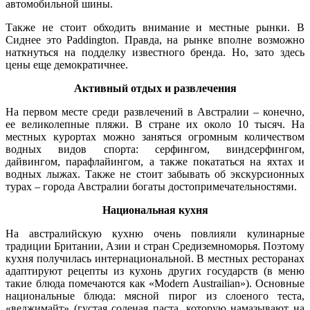
автомобильной шины.
Также не стоит обходить внимание и местные рынки. В
Сиднее это Paddington. Правда, на рынке вполне возможно
наткнуться на подделку известного бренда. Но, зато здесь
цены еще демократичнее.
Активный отдых и развлечения
На первом месте среди развлечений в Австралии – конечно,
ее великолепные пляжи. В стране их около 10 тысяч. На
местных курортах можно заняться огромным количеством
водных видов спорта: серфингом, виндсерфингом,
дайвингом, парафлайингом, а также покататься на яхтах и
водных лыжах. Также не стоит забывать об экскурсионных
турах – города Австралии богаты достопримечательностями.
Национальная кухня
На австралийскую кухню очень повлияли кулинарные
традиции Британии, Азии и стран Средиземноморья. Поэтому
кухня получилась интернациональной. В местных ресторанах
адаптируют рецепты из кухонь других государств (в меню
такие блюда помечаются как «Modern Austrailian»). Основные
национальные блюда: мясной пирог из слоеного теста,
«веджимайт» (густая соленая паста, которую намазывают на