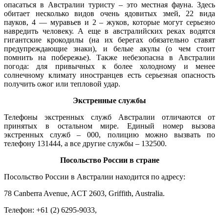
опасаться в Австралии туристу – это местная фауна. Здесь
обитает несколько видов очень ядовитых змей, 22 вида
пауков, 4 — муравьев и 2 – жуков, которые могут серьезно
навредить человеку. А еще в австралийских реках водятся
гигантские крокодилы (на их берегах обязательно ставят
предупреждающие знаки), и белые акулы (о чем стоит
помнить на побережье). Также небезопасна в Австралии
погода: для привычных к более холодному и менее
солнечному климату иностранцев есть серьезная опасность
получить ожог или тепловой удар.
Экстренные службы
Телефоны экстренных служб Австралии отличаются от
принятых в остальном мире. Единый номер вызова
экстренных служб – 000, полицию можно вызвать по
телефону 131444, а все другие службы – 132500.
Посольство России в стране
Посольство России в Австралии находится по адресу:
78 Canberra Avenue, ACT 2603, Griffith, Australia.
Телефон: +61 (2) 6295-9033,