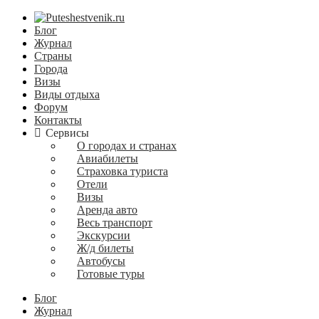
Блог
Журнал
Страны
Города
Визы
Виды отдыха
Форум
Контакты
Сервисы
О городах и странах
Авиабилеты
Страховка туриста
Отели
Визы
Аренда авто
Весь транспорт
Экскурсии
Ж/д билеты
Автобусы
Готовые туры
Блог
Журнал