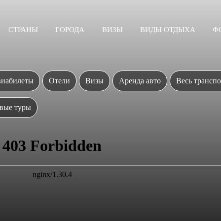
СТРАНЫ
ГОРОДА
ВИЗЫ
ВИДЫ ОТДЫХА
Ф
иабилеты
Отели
Визы
Аренда авто
Весь транспо
вые туры