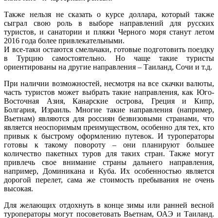
Также нельзя не сказать о курсе доллара, который также
сыграл свою роль в выборе направлений для русских
туристов, и санатории и пляжи Черного моря станут летом
2016 года более привлекательными.
И все-таки остаются смельчаки, готовые подготовить поездку
в Турцию самостоятельно. Но чаще такие туристы
ориентированы на другие направления – Таиланд, Сочи и т.д.
При наличии возможностей, несмотря на все скачки валюты,
часть туристов может выбрать такие направления, как Юго-
Восточная Азия, Канарские острова, Греция и Кипр,
Болгария, Израиль. Многие такие направления (например,
Вьетнам) являются для россиян безвизовыми странами, что
является неоспоримым преимуществом, особенно для тех, кто
привык к быстрому оформлению путевок. И туроператоры
готовы к такому повороту – они планируют большее
количество пакетных туров для таких стран. Также могут
привлечь свое внимание страны дальнего направления,
например, Доминикана и Куба. Их особенностью является
дорогой перелет, сама же стоимость пребывания не очень
высокая.
Для желающих отдохнуть в конце зимы или ранней весной
туроператоры могут посоветовать Вьетнам, ОАЭ и Таиланд.