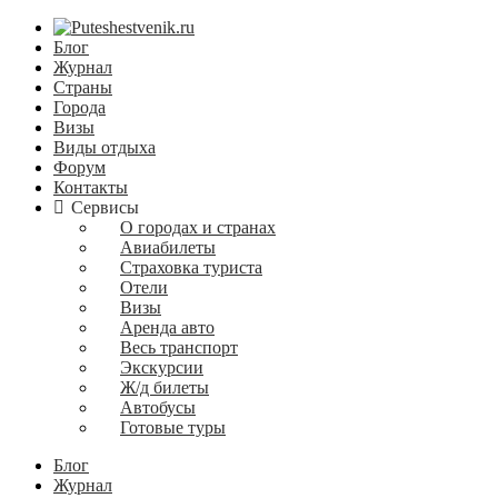
Блог
Журнал
Страны
Города
Визы
Виды отдыха
Форум
Контакты
Сервисы
О городах и странах
Авиабилеты
Страховка туриста
Отели
Визы
Аренда авто
Весь транспорт
Экскурсии
Ж/д билеты
Автобусы
Готовые туры
Блог
Журнал