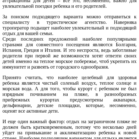
аттракционы для детей – все это, несомненно, важно для
увлекательной поездки ребенка и его родителей.
За поиском подходящего варианта можно отправиться к
специалисту в туристическое агентство. Наверняка
туроператор подыщет наиболее увлекательный и подходящий
отдых для вашей семьи.
Среди последних предложений наиболее популярными
странами для совместного посещения являются Болгария,
Испания, Греция и Италия. И это неспроста, ведь заботливые
родители при первой же возможности хотят отвезти своих
детей именно на теплое морское побережье, чтоб укрепить их
иммунитет и развеять от городского однообразия.
Принято считать, что наиболее целебный для здоровья
ребенка является чистый соленый воздух, теплое солнце и
морская вода. А для того, чтобы курорт с ребенком не был
изрядным почиванием на пляже, в разнообразных
прибрежных курортах предусмотрены аквапарки,
дельфинарии, детские площадки, которые, несомненно,
оценят все активные дети.
И еще один важный фактор: отдых на заграничном пляже не
должен быть кратковременным, потому что несколько дней
уйдет на привыкание и акклиматизацию ребенка к новой
стране. Наиболее подходящим вариантом для отдыха является