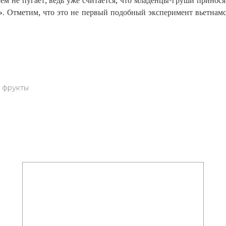
м не пугает, ведь уже считается, что младенцы-груши приносят
. Отметим, что это не первый подобный эксперимент вьетнамс
 фрукты