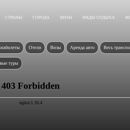
СТРАНЫ
ГОРОДА
ВИЗЫ
ВИДЫ ОТДЫХА
Ф
иабилеты
Отели
Визы
Аренда авто
Весь транспо
вые туры