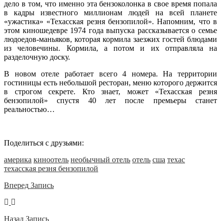
дело в том, что именно эта бензоколонка в свое время попала
в кадры известного миллионам людей на всей планете
«ужастика» «Техасская резня бензопилой». Напомним, что в
этом киношедевре 1974 года выпуска рассказывается о семье
людоедов-маньяков, которая кормила заезжих гостей блюдами
из человечины. Кормила, а потом и их отправляла на
разделочную доску.
В новом отеле работает всего 4 номера. На территории
гостиницы есть небольшой ресторан, меню которого держится
в строгом секрете. Кто знает, может «Техасская резня
бензопилой» спустя 40 лет после премьеры станет
реальностью…
Поделиться с друзьями:
америка
киноотель
необычный отель
отель
сша
техас
техасская резня бензопилой
Вперед
Запись
Назад
Запись