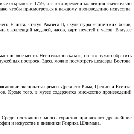
ые открылся в 1759, и с того времени коллекция значительно
ако чтобы присмотреться к каждому произведению искусства,
го Египта: статуя Рамзеса II, скульптуры египетских богов,
х коллекций медалей, часов, карт, печатей и часов. В музее
ает первое место. Невозможно сказать, на что нужно обратить
служебных построек. Здесь можно посмотреть шедевры Востока,
трясающие экспонаты времен Древнего Рима, Греции и Египта.
ов. Кроме того, в музее содержится множество произведений
. Среди постоянных много туристов привлекают древнейшие
ософии и искусстве и дневники Генриха Шлимана.