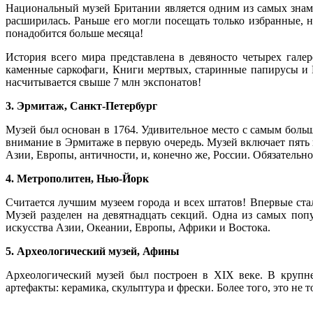
Национальный музей Британии является одним из самых знаме
расширилась. Раньше его могли посещать только избранные,
понадобится больше месяца!
История всего мира представлена в девяносто четырех галер
каменные саркофаги, Книги мертвых, старинные папирусы и Р
насчитывается свыше 7 млн экспонатов!
3. Эрмитаж, Санкт-Петербург
Музей был основан в 1764. Удивительное место с самым больш
внимание в Эрмитаже в первую очередь. Музей включает пять 
Азии, Европы, античности, и, конечно же, России. Обязатель
4. Метрополитен, Нью-Йорк
Считается лучшим музеем города и всех штатов! Впервые ста
Музей разделен на девятнадцать секций. Одна из самых поп
искусства Азии, Океании, Европы, Африки и Востока.
5. Археологический музей, Афины
Археологический музей был построен в XIX веке. В крупне
артефакты: керамика, скульптура и фрески. Более того, это н