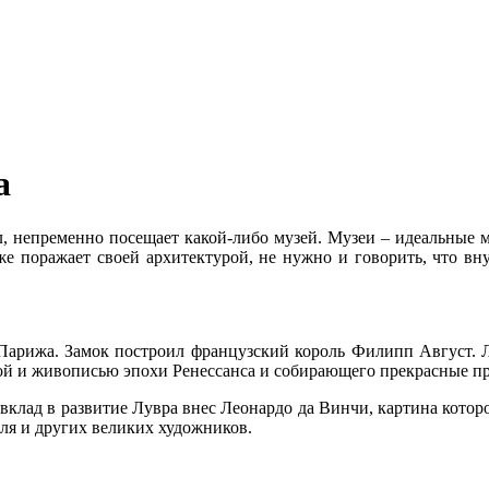
а
, непременно посещает какой-либо музей. Музеи – идеальные ме
е поражает своей архитектурой, не нужно и говорить, что вну
 Парижа. Замок построил французский король Филипп Август. Л
рой и живописью эпохи Ренессанса и собирающего прекрасные пр
вклад в развитие Лувра внес Леонардо да Винчи, картина которо
ля и других великих художников.