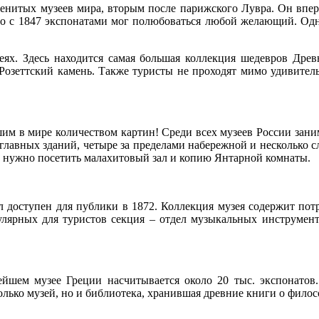
нитых музеев мира, вторым после парижского Лувра. Он вперв
 но с 1847 экспонатами мог полюбоваться любой желающий. Одн
еях. Здесь находится самая большая коллекция шедевров Древне
озеттский камень. Также туристы не проходят мимо удивительны
им в мире количеством картин! Среди всех музеев России заним
главных зданий, четыре за пределами набережной и несколько 
но нужно посетить малахитовый зал и копию Янтарной комнаты.
л доступен для публики в 1872. Коллекция музея содержит по
улярных для туристов секция – отдел музыкальных инструмент
йшем музее Греции насчитывается около 20 тыс. экспонатов
е только музей, но и библиотека, хранившая древние книги о фил