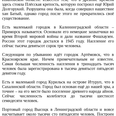
здесь стояла Плёсская крепость, которую построил ещё Юрий
Долгорукий. Разрушена она была, когда совершил нашествие
хан Батый, однако город после этого не прекратились своё
существование.
Есть маленький городок в Калининградской области –
Приморск называется. Основали его немецкие захватчики во
время Второй мировой войны и дали название Фишхаузен.
России этот городок достался в 1945 году. Население его
сейчас тысяча девятьсот сорок три человека.
Следующим по убыванию идёт городок Артёмовск, что в
Красноярском крае. Ничем примечательным не известен.
Самая большая численность населения в тринадцать тысяч
человек была зарегистрирована в тысяча девятьсот пятьдесят
девятом году.
Есть и маленький город Курильск на острове Итуруп, что в
Сахалинской области. Город был основан ещё до нашей эры, а
точнее – на его месте было поселение древнего народа айнов.
Сейчас численность колеблется до тысячи шестисот
семидесяти человек.
Портовый город Высоцк в Ленинградской области и вовсе
насчитывает около тысячи сто пятидесяти человек. Построен