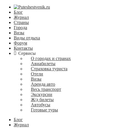
Блог
Журнал
Страны
Города
Визы
Виды отдыха
Форум
Контакты
Сервисы
О городах и странах
Авиабилеты
Страховка туриста
Отели
Визы
Аренда авто
Весь транспорт
Экскурсии
Ж/д билеты
Автобусы
Готовые туры
Блог
Журнал