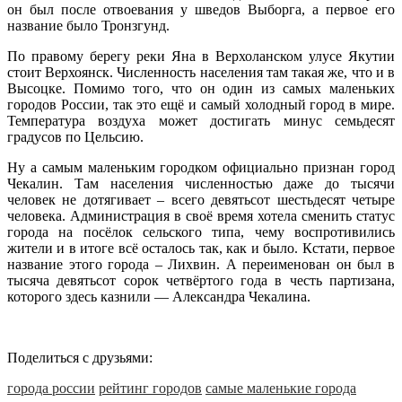
он был после отвоевания у шведов Выборга, а первое его
название было Тронзгунд.
По правому берегу реки Яна в Верхоланском улусе Якутии
стоит Верхоянск. Численность населения там такая же, что и в
Высоцке. Помимо того, что он один из самых маленьких
городов России, так это ещё и самый холодный город в мире.
Температура воздуха может достигать минус семьдесят
градусов по Цельсию.
Ну а самым маленьким городком официально признан город
Чекалин. Там населения численностью даже до тысячи
человек не дотягивает – всего девятьсот шестьдесят четыре
человека. Администрация в своё время хотела сменить статус
города на посёлок сельского типа, чему воспротивились
жители и в итоге всё осталось так, как и было. Кстати, первое
название этого города – Лихвин. А переименован он был в
тысяча девятьсот сорок четвёртого года в честь партизана,
которого здесь казнили — Александра Чекалина.
Поделиться с друзьями:
города россии
рейтинг городов
самые маленькие города