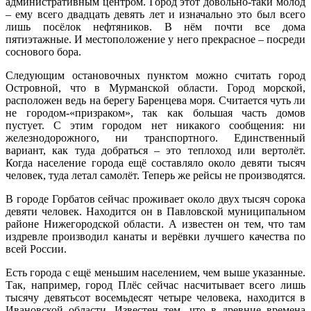
административным центром. Город этот довольно-таки молод
– ему всего двадцать девять лет и изначально это был всего
лишь посёлок нефтяников. В нём почти все дома
пятиэтажные. И местоположение у него прекрасное – посреди
соснового бора.
Следующим остановочных пунктом можно считать город
Островной, что в Мурманской области. Город морской,
расположен ведь на берегу Баренцева моря. Считается чуть ли
не городом-«призраком», так как большая часть домов
пустует. С этим городом нет никакого сообщения: ни
железнодорожного, ни транспортного. Единственный
вариант, как туда добраться – это теплоход или вертолёт.
Когда население города ещё составляло около девяти тысяч
человек, туда летал самолёт. Теперь же рейсы не производятся.
В городе Горбатов сейчас проживает около двух тысяч сорока
девяти человек. Находится он в Павловской муниципальном
районе Нижегородской области. А известен он тем, что там
издревле производил канаты и верёвки лучшего качества по
всей России.
Есть города с ещё меньшим населением, чем выше указанные.
Так, например, город Плёс сейчас насчитывает всего лишь
тысячу девятьсот восемьдесят четыре человека, находится в
Ивановской области. Известен тем, что в древние времена