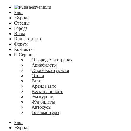
Блог
Журнал
Страны
Города
Визы
Виды отдыха
Форум
Контакты
Сервисы
О городах и странах
Авиабилеты
Страховка туриста
Отели
Визы
Аренда авто
Весь транспорт
Экскурсии
Ж/д билеты
Автобусы
Готовые туры
Блог
Журнал