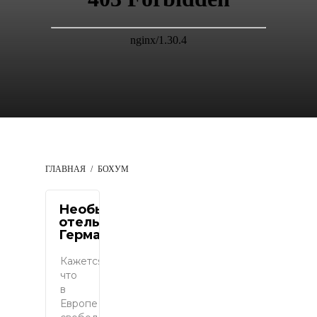
ГЛАВНАЯ
БОХУМ
Необычный
отель в
Германии
Кажется,
что
в
Европе