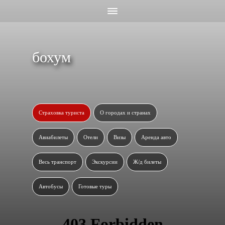
бохум
Страховка туриста
О городах и странах
Авиабилеты
Отели
Визы
Аренда авто
Весь транспорт
Экскурсии
Ж/д билеты
Автобусы
Готовые туры