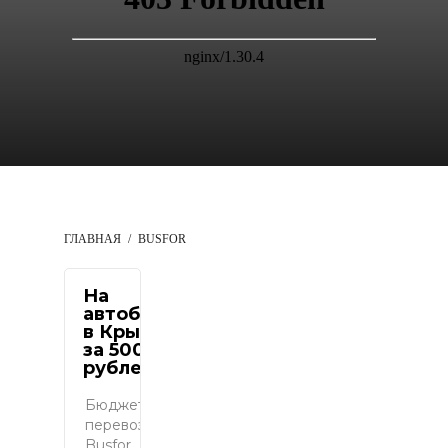
ГЛАВНАЯ
BUSFOR
На
автобусе
в Крым
за 500
рублей
Бюджетный
перевозчик
Busfor