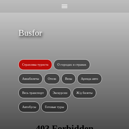
Busfor
Страховка туриста
О городах и странах
Авиабилеты
Отели
Визы
Аренда авто
Весь транспорт
Экскурсии
Ж/д билеты
Автобусы
Готовые туры