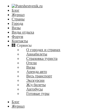
Блог
Журнал
Страны
Города
Визы
Виды отдыха
Форум
Контакты
Сервисы
О городах и странах
Авиабилеты
Страховка туриста
Отели
Визы
Аренда авто
Весь транспорт
Экскурсии
Ж/д билеты
Автобусы
Готовые туры
Блог
Журнал