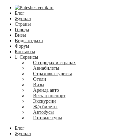
Блог
Журнал
Страны
Города
Визы
Виды отдыха
Форум
Контакты
Сервисы
О городах и странах
Авиабилеты
Страховка туриста
Отели
Визы
Аренда авто
Весь транспорт
Экскурсии
Ж/д билеты
Автобусы
Готовые туры
Блог
Журнал