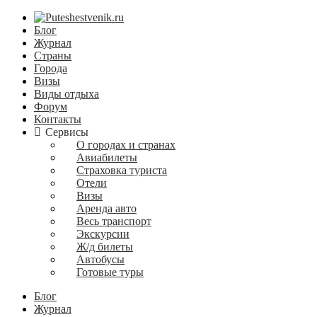
Блог
Журнал
Страны
Города
Визы
Виды отдыха
Форум
Контакты
Сервисы
О городах и странах
Авиабилеты
Страховка туриста
Отели
Визы
Аренда авто
Весь транспорт
Экскурсии
Ж/д билеты
Автобусы
Готовые туры
Блог
Журнал