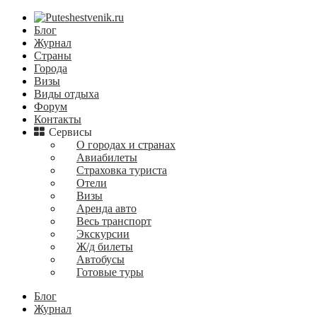
Блог
Журнал
Страны
Города
Визы
Виды отдыха
Форум
Контакты
Сервисы
О городах и странах
Авиабилеты
Страховка туриста
Отели
Визы
Аренда авто
Весь транспорт
Экскурсии
Ж/д билеты
Автобусы
Готовые туры
Блог
Журнал