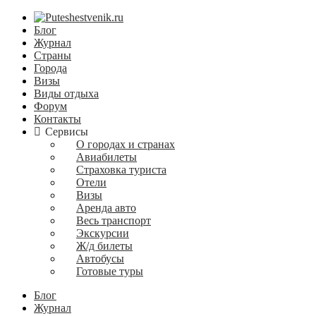
Блог
Журнал
Страны
Города
Визы
Виды отдыха
Форум
Контакты
Сервисы
О городах и странах
Авиабилеты
Страховка туриста
Отели
Визы
Аренда авто
Весь транспорт
Экскурсии
Ж/д билеты
Автобусы
Готовые туры
Блог
Журнал