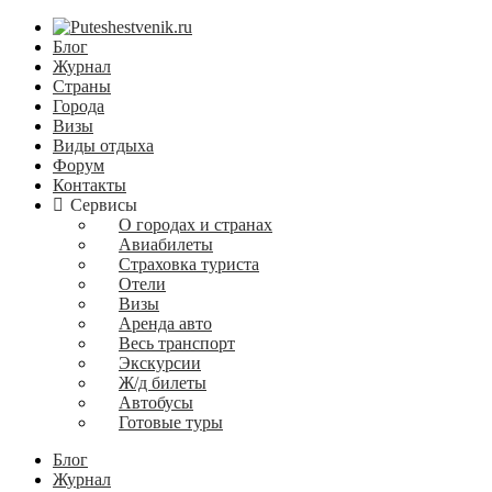
Блог
Журнал
Страны
Города
Визы
Виды отдыха
Форум
Контакты
Сервисы
О городах и странах
Авиабилеты
Страховка туриста
Отели
Визы
Аренда авто
Весь транспорт
Экскурсии
Ж/д билеты
Автобусы
Готовые туры
Блог
Журнал