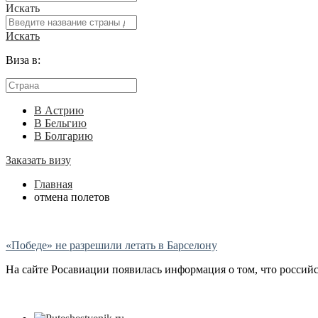
Искать
Искать
Виза в:
В Астрию
В Бельгию
В Болгарию
Заказать визу
Главная
отмена полетов
«Победе» не разрешили летать в Барселону
На сайте Росавиации появилась информация о том, что российс