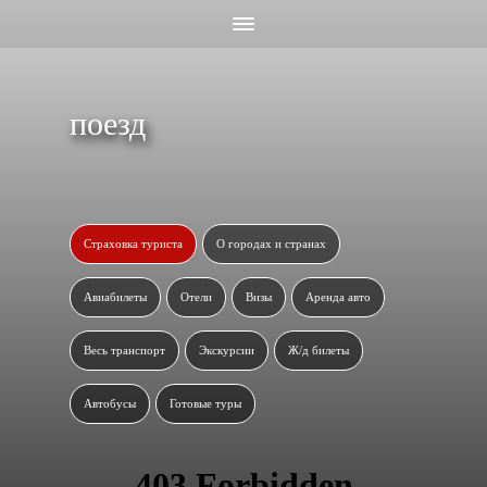
поезд
Страховка туриста
О городах и странах
Авиабилеты
Отели
Визы
Аренда авто
Весь транспорт
Экскурсии
Ж/д билеты
Автобусы
Готовые туры