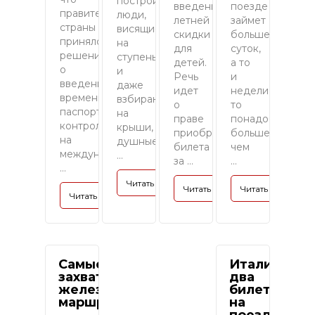
постройки,
введении
поезде
правительство
люди,
летней
займет
страны
висящие
скидки
больше
приняло
на
для
суток,
решение
ступеньках
детей.
а то
о
и
Речь
и
введение
даже
идет
недели,
временного
взбирающиеся
о
то
паспортного
на
праве
понадобится
контроля
крыши,
приобретения
больше
на
душные
билета
чем
международных
...
за ...
...
...
Читать полностью »
Читать полностью »
Читать полность
Читать полностью »
Самые
Италия:
захватывающие
два
железнодорожные
билета
маршруты мира
на