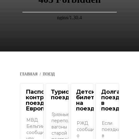
ГЛАВНАЯ
ПОЕЗД
Паспортный
Туристический
Детские
Долгая
контроль в
поезд в Индии
билеты
поездка
поездах
на
в
Европы
поезд
поезде
Грязные
МВД
переполненные
РЖД
Если
Бельгии
вагоны
сообщили
поездка
сообщила,
старой
о
в
что