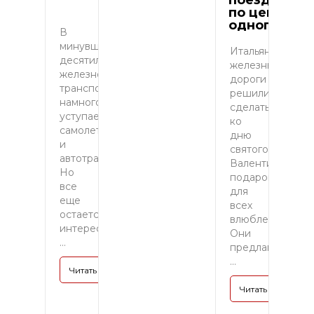
поезд
по цене
одного
В
минувшие
Итальянские
десятилетия
железные
железнодорожный
дороги
транспорт
решили
намного
сделать
уступает
ко
самолетам
дню
и
святого
автотранспорту.
Валентина
Но
подарок
все
для
еще
всех
остается
влюбленных.
интересным
Они
...
предлагают
...
Читать полностью »
Читать полность