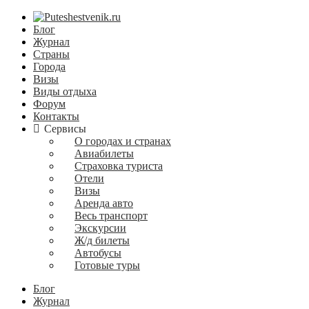
Блог
Журнал
Страны
Города
Визы
Виды отдыха
Форум
Контакты
Сервисы
О городах и странах
Авиабилеты
Страховка туриста
Отели
Визы
Аренда авто
Весь транспорт
Экскурсии
Ж/д билеты
Автобусы
Готовые туры
Блог
Журнал