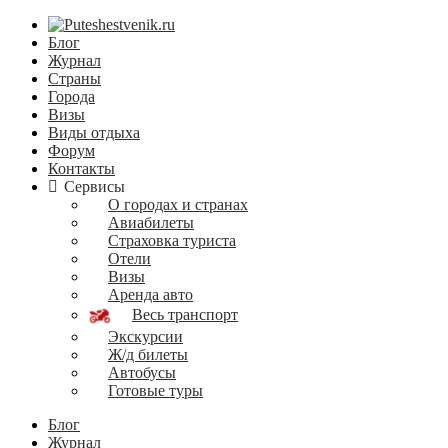
Блог
Журнал
Страны
Города
Визы
Виды отдыха
Форум
Контакты
Сервисы
О городах и странах
Авиабилеты
Страховка туриста
Отели
Визы
Аренда авто
Весь транспорт
Экскурсии
Ж/д билеты
Автобусы
Готовые туры
Блог
Журнал