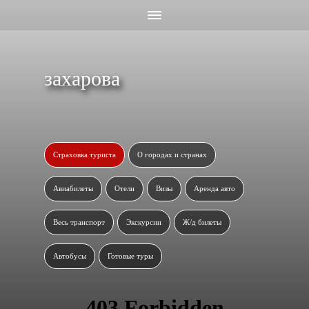
захарова
Страховка туриста
О городах и странах
Авиабилеты
Отели
Визы
Аренда авто
Весь транспорт
Экскурсии
Ж/д билеты
Автобусы
Готовые туры