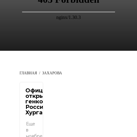
ГЛАВНАЯ
ЗАХАРОВА
Официальное
открытия
генконсульства
России в
Хургаде
Еще
в
ноябре