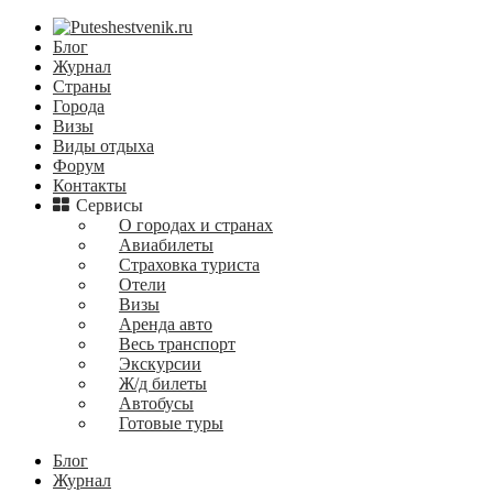
Блог
Журнал
Страны
Города
Визы
Виды отдыха
Форум
Контакты
Сервисы
О городах и странах
Авиабилеты
Страховка туриста
Отели
Визы
Аренда авто
Весь транспорт
Экскурсии
Ж/д билеты
Автобусы
Готовые туры
Блог
Журнал