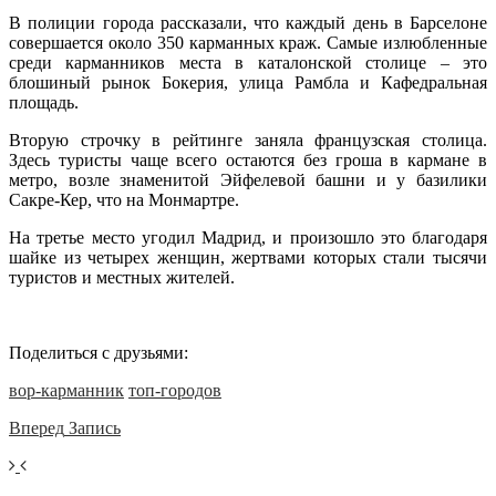
В полиции города рассказали, что каждый день в Барселоне
совершается около 350 карманных краж. Самые излюбленные
среди карманников места в каталонской столице – это
блошиный рынок Бокерия, улица Рамбла и Кафедральная
площадь.
Вторую строчку в рейтинге заняла французская столица.
Здесь туристы чаще всего остаются без гроша в кармане в
метро, возле знаменитой Эйфелевой башни и у базилики
Сакре-Кер, что на Монмартре.
На третье место угодил Мадрид, и произошло это благодаря
шайке из четырех женщин, жертвами которых стали тысячи
туристов и местных жителей.
Поделиться с друзьями:
вор-карманник
топ-городов
Вперед
Запись